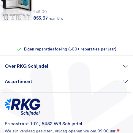
945,00
Oorspronkelijke prijs was: 945,00.
Huidige prijs is: 855,37.
855,37
excl. btw
Rechtstreeks bij de importeur kopen
Eigen reparatieafdeling (500+ reparaties per jaar)
Telefonisch contact met de productspecialist
Over RKG Schijndel
Assortiment
Ericastraat 1-01, 5482 WR Schijndel
We zijn vandaag gesloten, vrijdag openen we om 09:00 uur