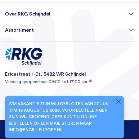
Telefonisch contact met de productspecialist
Over RKG Schijndel
Assortiment
Ericastraat 1-01, 5482 WR Schijndel
Vandaag geopend van 09:00 tot 17:00 uur
IVM VAKANTIE ZIJN WIJ GESLOTEN VAN 27 JULI
T/M 16 AUGUSTUS 2026. VOOR BESTELLINGEN
ZIJN WIJ GEOPEND. DEZE KUNT U ONLINE
BESTELLEN OF EEN MAIL STUREN NAAR
© 2026 RKG Schijndel
INFO@ENGEL-EUROPE.NL
Privacybeleid
Algemene voorwaarden
Retourneren