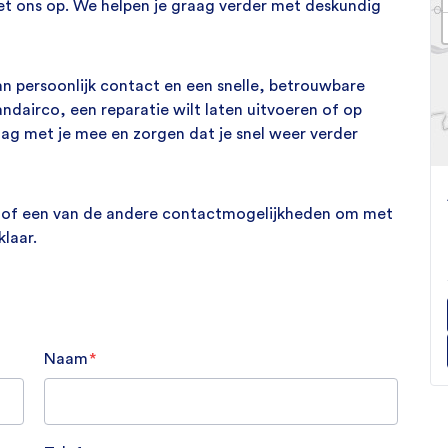
t ons op. We helpen je graag verder met deskundig
 persoonlijk contact en een snelle, betrouwbare
tandairco, een reparatie wilt laten uitvoeren of op
g met je mee en zorgen dat je snel weer verder
Engel CK100 (SD90F-D-
Engel MT45F-G3ND-V
Viesa Kompressor III zo
of een van de andere contactmogelijkheden om met
Koelkast
Koelbox
montagekit
laar.
1.046,22
1.143,80
Oorspronkelijke prijs was: 1.046,22.
Oorspronkelijke prijs was: 1.143,80.
Huidige prijs is: 972,23.
Huidige prijs is: 960,00.
1.289,99
excl. btw
960,00
972,23
excl. btw
excl. btw
Bekijk product
Bekijk product
Bekijk product
Naam
*