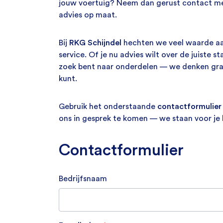
jouw voertuig? Neem dan gerust contact me
Tractoren
Tweedehands koelboxen
advies op maat.
Aftermarket koelboxen
Bij
RKG Schijndel
hechten we veel waarde aan
service. Of je nu advies wilt over de juiste s
zoek bent naar onderdelen — we denken graa
kunt.
Van elke fabrikant
Gebruik het onderstaande
contactformulier
IndelB
ons in gesprek te komen — we staan voor je k
Van elke fabrikant
Vitrifrigo
Contactformulier
Viesa
Engel
IndelB
Bedrijfsnaam
Webasto