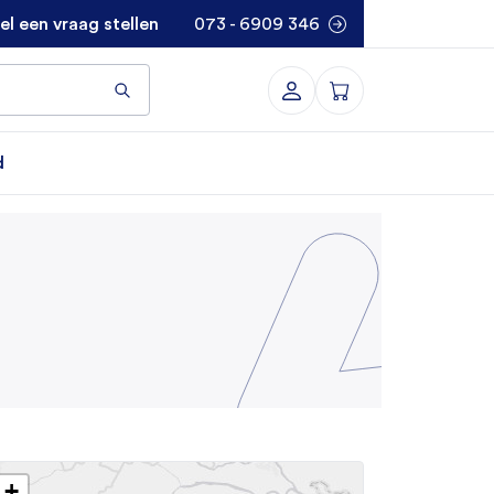
el een vraag stellen
073 - 6909 346
d
+