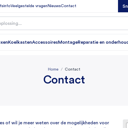
Sn
fsinfo
Veelgestelde vragen
Nieuws
Contact
oxen
Koelkasten
Accessoires
Montage
Reparatie en onderhou
elk merk
ke fabrikant
elk merk
Home
Contact
Contact
es of wil je meer weten over de mogelijkheden voor