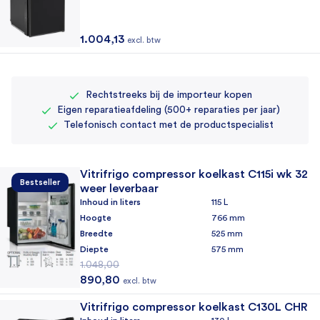
1.004,13
excl. btw
Rechtstreeks bij de importeur kopen
Eigen reparatieafdeling (500+ reparaties per jaar)
Telefonisch contact met de productspecialist
Vitrifrigo compressor koelkast C115i wk 32
Bestseller
weer leverbaar
Inhoud in liters
115 L
Hoogte
766 mm
Breedte
525 mm
Diepte
575 mm
1.048,00
Oorspronkelijke prijs was: 1.048,00.
Huidige prijs is: 890,80.
890,80
excl. btw
Vitrifrigo compressor koelkast C130L CHR