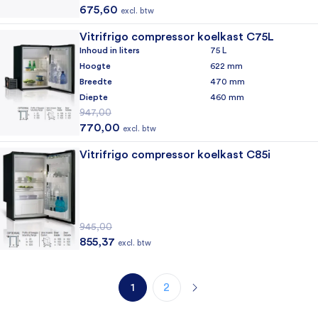
Oorspronkelijke prijs was: 807,00.
Huidige prijs is: 675,60.
675,60
excl. btw
Vitrifrigo compressor koelkast C75L
Inhoud in liters
75 L
Hoogte
622 mm
Breedte
470 mm
Diepte
460 mm
947,00
Oorspronkelijke prijs was: 947,00.
Huidige prijs is: 770,00.
770,00
excl. btw
Vitrifrigo compressor koelkast C85i
945,00
Oorspronkelijke prijs was: 945,00.
Huidige prijs is: 855,37.
855,37
excl. btw
1
2