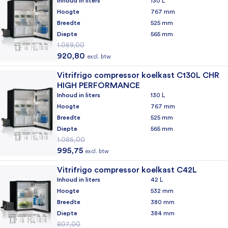
Inhoud in liters
130 L
Hoogte
767 mm
Breedte
525 mm
Diepte
565 mm
1.059,00
Oorspronkelijke prijs was: 1.059,00.
Huidige prijs is: 920,80.
920,80
excl. btw
Vitrifrigo compressor koelkast C130L CHR
HIGH PERFORMANCE
Inhoud in liters
130 L
Hoogte
767 mm
Breedte
525 mm
Diepte
565 mm
1.085,00
Oorspronkelijke prijs was: 1.085,00.
Huidige prijs is: 995,75.
995,75
excl. btw
Vitrifrigo compressor koelkast C42L
Inhoud in liters
42 L
Hoogte
532 mm
Breedte
380 mm
Diepte
384 mm
807,00