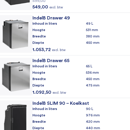
599,00
Oorspronkelijke prijs was: 599,00.
Huidige prijs is: 549,00.
549,00
excl. btw
IndelB Drawer 49
Inhoud in liters
49 L
Hoogte
531 mm
Breedte
380 mm
Diepte
450 mm
1.053,72
excl. btw
IndelB Drawer 65
Inhoud in liters
65 L
Hoogte
536 mm
Breedte
450 mm
Diepte
475 mm
1.092,50
excl. btw
IndelB SLIM 90 – Koelkast
Inhoud in liters
90 L
Hoogte
976 mm
Breedte
420 mm
Diepte
440 mm