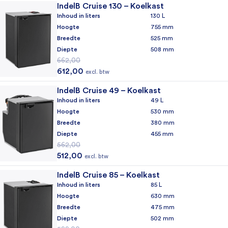
IndelB Cruise 130 – Koelkast
Inhoud in liters
130 L
Hoogte
755 mm
Breedte
525 mm
Diepte
508 mm
662,00
Oorspronkelijke prijs was: 662,00.
Huidige prijs is: 612,00.
612,00
excl. btw
IndelB Cruise 49 – Koelkast
Inhoud in liters
49 L
Hoogte
530 mm
Breedte
380 mm
Diepte
455 mm
562,00
Oorspronkelijke prijs was: 562,00.
Huidige prijs is: 512,00.
512,00
excl. btw
IndelB Cruise 85 – Koelkast
Inhoud in liters
85 L
Hoogte
630 mm
Breedte
475 mm
Diepte
502 mm