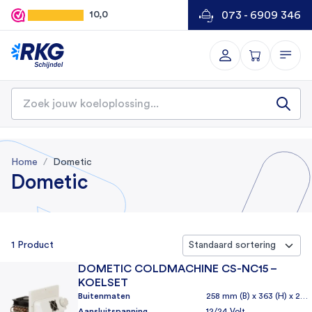
073 - 6909 346
10,0
Home
Dometic
Dometic
1 Product
DOMETIC COLDMACHINE CS-NC15 –
KOELSET
Buitenmaten
258 mm (B) x 363 (H) x 227 (D)
Aansluitspanning
12/24 Volt