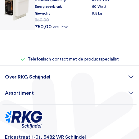
Energieverbruik
60 Watt
Gewicht
8,5 kg
850,00
Oorspronkelijke prijs was: 850,00.
Huidige prijs is: 750,00.
750,00
excl. btw
Rechtstreeks bij de importeur kopen
Eigen reparatieafdeling (500+ reparaties per jaar)
Telefonisch contact met de productspecialist
Over RKG Schijndel
Assortiment
Ericastraat 1-01, 5482 WR Schijndel