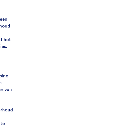
 een
rhoud
of het
ies.
bine
n
er van
erhoud
 te