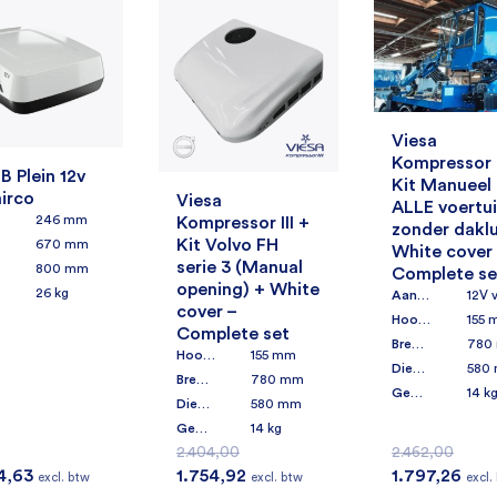
Engel CK100 (SD90F-D-
Engel MT45F-G3ND-V
Viesa Kompressor III zo
Koelkast
Koelbox
montagekit
Viesa
Bekij
1.046,22
1.143,80
Oorspronkelijke prijs was: 1.046,22.
Oorspronkelijke prijs was: 1.143,80.
Huidige prijs is: 972,23.
Huidige prijs is: 960,00.
1.289,99
excl. btw
Kompressor I
960,00
972,23
produ
excl. btw
excl. btw
B Plein 12v
Bekijk
Kit Manueel
Bekijk product
irco
Viesa
Bekijk product
Bekijk product
Bekijk
product
ALLE voertu
246 mm
Kompressor III +
zonder daklu
product
Kit Volvo FH
670 mm
White cover
serie 3 (Manual
800 mm
Complete se
opening) + White
26 kg
Aansluitspanning
cover –
Hoogte buitenunit
155 
Complete set
Breedte buitenunit
780
Hoogte buitenunit
155 mm
Diepte buitenunit
580
Breedte buitenunit
780 mm
Gewicht
14 k
Diepte buitenunit
580 mm
Gewicht
14 kg
2.404,00
2.462,00
Oorspronkelijke prijs was: 2.404,00.
Huidige prijs is: 1.754,92.
Oorspronkelijke prijs was: 2.462,00.
Huidige prijs
4,63
1.754,92
1.797,26
excl. btw
excl. btw
excl.