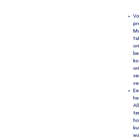
Vo
pr
Mo
fa
om
be
ko
om
ve
va
Ee
he
Al
te
ho
ku
wa