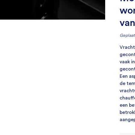
Tractoren
Tweedehands koelboxen
wor
Aftermarket koelboxen
van
Geplaats
Vracht
geconf
vaak i
gecont
Een as
de tem
vracht
chauff
een be
betrok
aangep