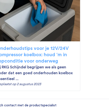
nderhoudstips voor je 12V/24V
ompressor koelbox: houd ‘m in
opconditie voor onderweg
ij RKG Schijndel begrijpen we als geen
nder dat een goed onderhouden koelbox
sentieel ...
plaatst op 2 augustus 2023
ch contact met de productspecialist