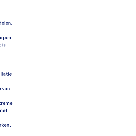
delen.
orpen
 is
llatie
e van
xtreme
 met
rken,