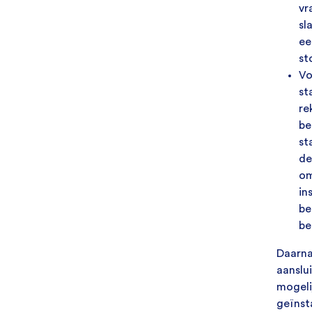
vr
sl
ee
st
Vo
st
re
be
st
de
om
in
be
be
Daarna
aanslu
mogeli
geïnst