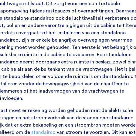
achtwagen stilstaat. Dit zorgt voor een comfortabele
aapomgeving tijdens rustpauzes of overnachtingen. Daarnaas
n standalone standairco ook de luchtkwaliteit verbeteren d
of, pollen en andere verontreinigingen uit de cabine te filtere
ordat u overgaat tot het installeren van een standalone
andairco, zijn er enkele belangrijke overwegingen waarmee
kening moet worden gehouden. Ten eerste is het belangrijk 
schikbare ruimte in de cabine te evalueren. Een standalone
andairco neemt doorgaans extra ruimte in beslag, zowel binn
 cabine als aan de buitenkant van de vrachtwagen. Het is bel
 te beoordelen of er voldoende ruimte is om de standairco 
stalleren zonder de bewegingsvrijheid van de chauffeur te
lemmeren of het laadvermogen van de vrachtwagen te
ïnvloeden.
ast moet er rekening worden gehouden met de elektrische
itingen en het stroomverbruik van de standalone standairco. 
jk dat er extra bekabeling en een stroombron moeten worde
alleerd om de
standairco
van stroom te voorzien. Dit kan ext