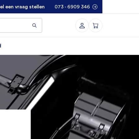
el een vraag stellen
073 - 6909 346
d