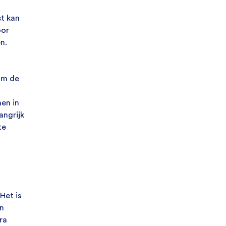
t kan
oor
n.
om de
en in
angrijk
te
Het is
n
ra