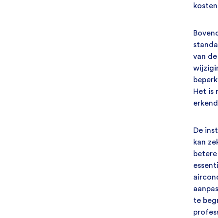
kosten
Bovend
standa
van de
wijzig
beperk
Het is
erkend
De ins
kan ze
betere
essent
aircon
aanpas
te beg
profes