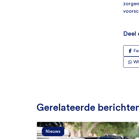
zorgen
voorsc
Deel 
Fa
Wh
Gerelateerde berichte
Nieuws