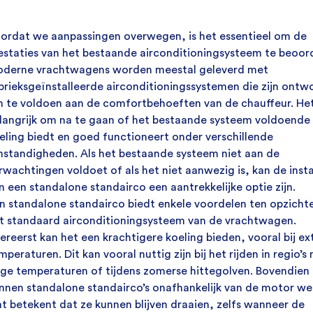
ordat we aanpassingen overwegen, is het essentieel om de
estaties van het bestaande airconditioningsysteem te beoor
derne vrachtwagens worden meestal geleverd met
brieksgeïnstalleerde airconditioningssystemen die zijn ontw
 te voldoen aan de comfortbehoeften van de chauffeur. Het
langrijk om na te gaan of het bestaande systeem voldoende
eling biedt en goed functioneert onder verschillende
standigheden. Als het bestaande systeem niet aan de
rwachtingen voldoet of als het niet aanwezig is, kan de insta
n een standalone standairco een aantrekkelijke optie zijn.
n standalone standairco biedt enkele voordelen ten opzicht
t standaard airconditioningsysteem van de vrachtwagen.
lereerst kan het een krachtigere koeling bieden, vooral bij e
mperaturen. Dit kan vooral nuttig zijn bij het rijden in regio’s
ge temperaturen of tijdens zomerse hittegolven. Bovendien
nnen standalone standairco’s onafhankelijk van de motor we
t betekent dat ze kunnen blijven draaien, zelfs wanneer de