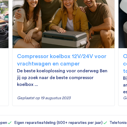
Compressor koelbox 12V/24V voor
O
vrachtwagen en camper
c
t
De beste koeloplossing voor onderweg Ben
jij op zoek naar de beste compressor
B
koelbox ...
a
es
Geplaatst op 19 augustus 2023
Ge
open
Eigen reparatieafdeling (500+ reparaties per jaar)
Telefonis