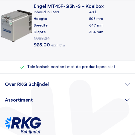
Compressor
Engel MT45F-G3N-S – Koelbox
Koelmiddel
Inhoud in liters
40 L
Hoogte
508 mm
R134a
Breedte
647 mm
Koelunit
Diepte
364 mm
Intern
1.088,24
Oorspronkelijke prijs was: 1.088,24.
Huidige prijs is: 925,00.
925,00
excl. btw
Algemeen
Rechtstreeks bij de importeur kopen
Eigen reparatieafdeling (500+ reparaties per jaar)
Geschikt voor 1,5 liter fles
Telefonisch contact met de productspecialist
6 stuks staand
Certificeringen
Over RKG Schijndel
CE, TÜV
Assortiment
Garantie
3 jaar
Kleur
Donkergrijs, Lichtgrijs