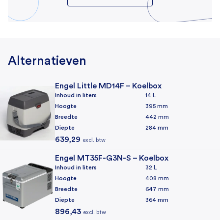
vervoeren
Temperatuurbereik
✔ Geluidsarm – geen storende geluiden tijdens gebruik
+10°C tot –12°C,
✔ Traploze temperatuurregeling – instelbaar naar jouw behoefte
✔ Diepvriezen tot -12°C – geschikt voor zowel koelen als
vriezen
Eigenschappen
✔ Breed inzetbaar – perfect voor camping, boot, auto en
Alternatieven
Binnenverlichting
andere outdoor-activiteiten
✔ Zonnepaneel-compatibel – ideaal voor duurzame
Engel Little MD14F – Koelbox
energiebronnen
Deksel/deur vergrendeling
Inhoud in liters
14 L
Hoogte
395 mm
Breedte
442 mm
Bediening
Diepte
284 mm
Handmatige thermostaat
639,29
excl. btw
Materiaal
Engel MT35F-G3N-S – Koelbox
Inhoud in liters
32 L
ABS (kunststof)
Hoogte
408 mm
Breedte
647 mm
Koeling
Diepte
364 mm
Koelmechanisme
896,43
excl. btw