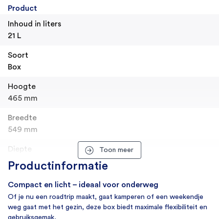
Product
Inhoud in liters
21 L
Soort
Box
Hoogte
465 mm
Breedte
549 mm
Diepte
Toon meer
307 mm
Productinformatie
Gewicht
Compact en licht – ideaal voor onderweg
17 kg
Of je nu een roadtrip maakt, gaat kamperen of een weekendje
weg gaat met het gezin, deze box biedt maximale flexibiliteit en
SKU
gebruiksgemak.