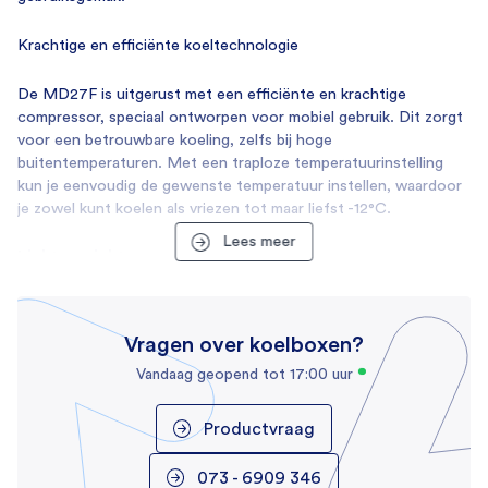
709
Krachtige en efficiënte koeltechnologie
EAN
8301510020246
De MD27F is uitgerust met een efficiënte en krachtige
compressor, speciaal ontworpen voor mobiel gebruik. Dit zorgt
Gewicht
voor een betrouwbare koeling, zelfs bij hoge
17 kg
buitentemperaturen. Met een traploze temperatuurinstelling
kun je eenvoudig de gewenste temperatuur instellen, waardoor
Afmetingen
je zowel kunt koelen als vriezen tot maar liefst -12°C.
307 × 549 × 465 cm
Lees meer
Lichtgewicht en energiezuinig
Merk
Een groot voordeel van de MD27F is het minimale
Engel
stroomverbruik. Dit maakt het niet alleen een milieuvriendelijke
keuze, maar ook ideaal voor gebruik in situaties waarin je
Verbruik
Vragen over koelboxen?
afhankelijk bent van een beperkte stroomvoorziening, zoals
Aansluitspanning
tijdens het kamperen. De koelbox is bovendien geschikt voor
Vandaag geopend tot 17:00 uur
zonnepanelen, waardoor hij perfect is voor off-grid avonturen.
12/24 Volt
Productvraag
Energieverbruik
Gebruiksvriendelijk en veelzijdig
32 Watt
✔ Compact en lichtgewicht – gemakkelijk mee te nemen en te
073 - 6909 346