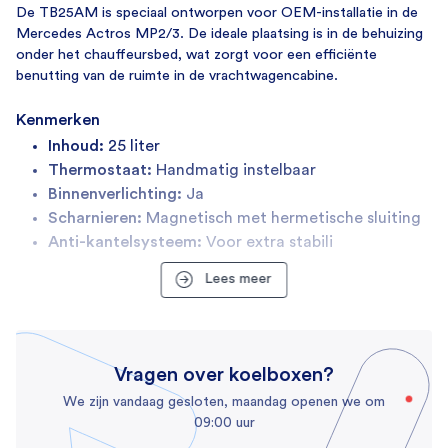
12 kg
De TB25AM is speciaal ontworpen voor OEM-installatie in de
Mercedes Actros MP2/3. De ideale plaatsing is in de behuizing
SKU
onder het chauffeursbed, wat zorgt voor een efficiënte
727
benutting van de ruimte in de vrachtwagencabine.
Merk
Kenmerken
IndelB
Inhoud:
25 liter
Thermostaat:
Handmatig instelbaar
Verbruik
Binnenverlichting:
Ja
Aansluitspanning
Scharnieren:
Magnetisch met hermetische sluiting
12/24 Volt
Anti-kantelsysteem:
Voor extra stabili
Energieverbruik
Lees meer
45 Watt
Eigenschappen
Vragen over koelboxen?
Binnenverlichting
We zijn vandaag gesloten, maandag openen we om
09:00 uur
Deksel/deur vergrendeling