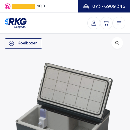
073 - 6909 346
10,0
Koelboxen