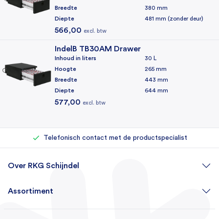
Garantie
Breedte
380 mm
2 jaar
Diepte
481 mm (zonder deur)
566,00
excl. btw
Kleur
Zwart
IndelB TB30AM Drawer
Inhoud in liters
30 L
Klimaatklasse
Hoogte
265 mm
N
Breedte
443 mm
Diepte
644 mm
Voertuigtype
577,00
excl. btw
4x4 / Off-road, Auto's, Campers, Touring car
Rechtstreeks bij de importeur kopen
Eigen reparatieafdeling (500+ reparaties per jaar)
Telefonisch contact met de productspecialist
Over RKG Schijndel
Assortiment