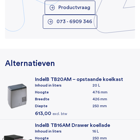
Productvraag
Bediening
073 - 6909 346
Handmatige thermostaat
Koeling
Koelmechanisme
Compressor
Alternatieven
Koelunit
Intern
IndelB TB20AM – opstaande koelkast
Inhoud in liters
20 L
Koelmiddel
Hoogte
476 mm
R134a
Breedte
426 mm
Diepte
250 mm
Algemeen
613,00
excl. btw
Certificeringen
IndelB TB16AM Drawer koellade
CE, E-Mark, EMC
Inhoud in liters
16 L
Hoogte
250 mm