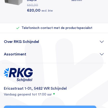
2 jaar
650,00
Oorspronkelijke prijs was: 650,00.
Huidige prijs is: 620,00.
620,00
excl. btw
Voertuigtype
Rechtstreeks bij de importeur kopen
4x4 / Off-road, Auto's, Boten, Campers
Eigen reparatieafdeling (500+ reparaties per jaar)
Telefonisch contact met de productspecialist
Over RKG Schijndel
Assortiment
Ericastraat 1-01, 5482 WR Schijndel
Vandaag geopend tot 17:00 uur