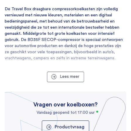
Diepte
De Travel Box draagbare compressorkoelkasten zijn volledig
585 mm
vernieuwd met nieuwe kleuren, materialen en een digitaal
bedieningspaneel, met behoud van de betrouwbaarheid en
Gewicht
veelzijdigheid die ze tot een internationale bestseller hebben
11,5 kg
gemaakt. Middelgrote tot grote koelkasten voor intensief
gebruik. De BD35F SECOP-compressor is speciaal ontworpen
SKU
voor automotive producten en dankzij de hoge prestaties zijn
699
ze geschikt voor vele toepassingen, bijvoorbeeld in auto’s,
vrachtwagens, campers en zelfs in extreme terreinwagens.
Merk
IndelB
Lees meer
Verbruik
Aansluitspanning
12/24 Volt
Vragen over koelboxen?
Energieverbruik
Vandaag geopend tot 17:00 uur
50 Watt
Productvraag