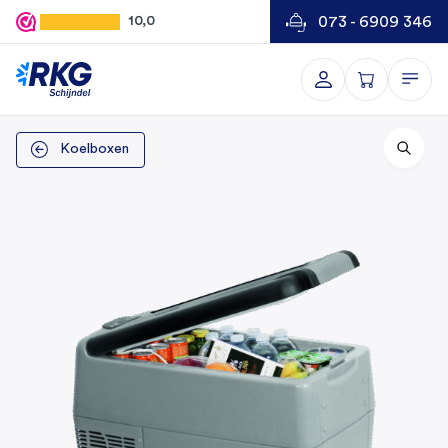
073 - 6909 346
10,0
Koelboxen