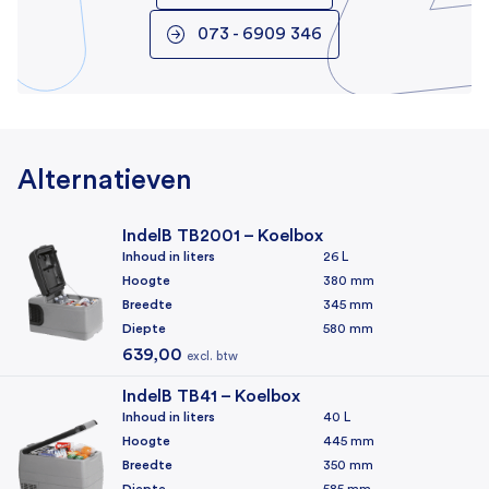
Eigenschappen
073 - 6909 346
Deksel/deur vergrendeling
Binnenverlichting
Alternatieven
Koeling
Koelmechanisme
IndelB TB2001 – Koelbox
Compressor
Inhoud in liters
26 L
Hoogte
380 mm
Koelmiddel
Breedte
345 mm
R134a
Diepte
580 mm
639,00
excl. btw
Koelunit
Intern
IndelB TB41 – Koelbox
Inhoud in liters
40 L
Algemeen
Hoogte
445 mm
Breedte
350 mm
Garantie
Diepte
585 mm