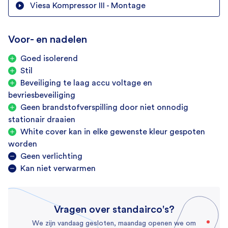
Viesa Kompressor III - Montage
Wegenbouwmachines
Garantie
Voor- en nadelen
2 jaar
Goed isolerend
Kleur
Stil
Extra optie white cover (gewenste kleur te spuiten),
Beveiliging te laag accu voltage en
Zwart
bevriesbeveiliging
Afstandsbediening
Geen brandstofverspilling door niet onnodig
stationair draaien
White cover kan in elke gewenste kleur gespoten
Meegeleverd in doos
worden
Afstandbediening, Instructie boekje, Montageset
Geen verlichting
Kan niet verwarmen
Vragen over standairco's?
We zijn vandaag gesloten, maandag openen we om