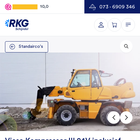
073 - 6909 346
10,0
Standairco's