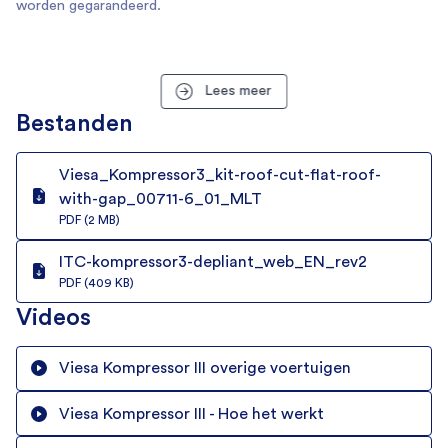
worden gegarandeerd.
12.3 Ah
Eigenschappen
Lees meer
Binnenverlichting
Bestanden
Koeling
Viesa_Kompressor3_kit-roof-cut-flat-roof-
with-gap_00711-6_01_MLT
Koelmechanisme
PDF (2 MB)
Compressor
ITC-kompressor3-depliant_web_EN_rev2
Koelmiddel
PDF (409 KB)
R134a
Videos
Koelvermogen
1100 Watt
Viesa Kompressor III overige voertuigen
Algemeen
Viesa Kompressor III - Hoe het werkt
Voertuigtype