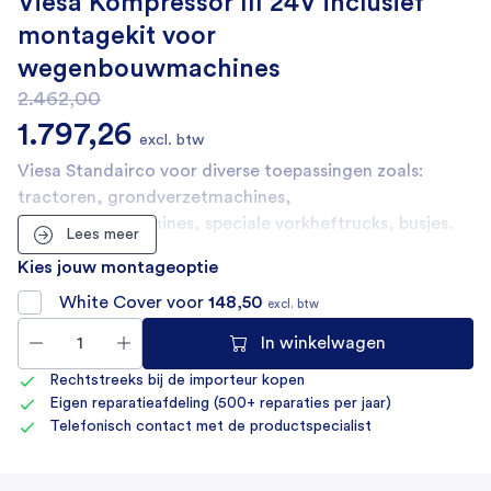
Viesa Kompressor III 24V inclusief
montagekit voor
wegenbouwmachines
2.462,00
Oorspronkelijke prijs was: 2.462,00.
Huidige prijs is: 1.797,26.
1.797,26
excl. btw
Viesa Standairco voor diverse toepassingen zoals:
tractoren, grondverzetmachines,
wegenbouwmachines, speciale vorkheftrucks, busjes.
Lees meer
De mogelijkheden zijn eindeloos! Werkend op 24v en
Kies jouw montageoptie
met een speciale omvormer ook geschikt voor 12 volt
machines en voertuigen.
White Cover voor
148,50
excl. btw
In winkelwagen
Rechtstreeks bij de importeur kopen
Eigen reparatieafdeling (500+ reparaties per jaar)
Telefonisch contact met de productspecialist