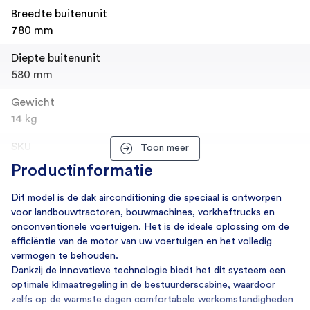
Breedte buitenunit
780 mm
Diepte buitenunit
580 mm
Gewicht
14 kg
SKU
Toon meer
29423
Productinformatie
Merk
Dit model is de dak airconditioning die speciaal is ontworpen
Viesa
voor landbouwtractoren, bouwmachines, vorkheftrucks en
onconventionele voertuigen. Het is de ideale oplossing om de
Verbruik
efficiëntie van de motor van uw voertuigen en het volledig
vermogen te behouden.
Aansluitspanning
Dankzij de innovatieve technologie biedt het dit systeem een
12V via omvormer, 24V standaard
optimale klimaatregeling in de bestuurderscabine, waardoor
zelfs op de warmste dagen comfortabele werkomstandigheden
Verbruik (kWh/24h)