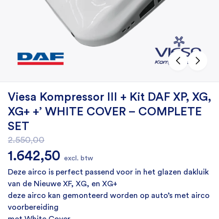
Viesa Kompressor III + Kit DAF XP, XG,
XG+ +’ WHITE COVER – COMPLETE
SET
2.550,00
Oorspronkelijke prijs was: 2.550,00.
Huidige prijs is: 1.642,50.
1.642,50
excl. btw
Deze airco is perfect passend voor in het glazen dakluik
van de Nieuwe XF, XG, en XG+
deze airco kan gemonteerd worden op auto’s met airco
voorbereiding
met White Cover