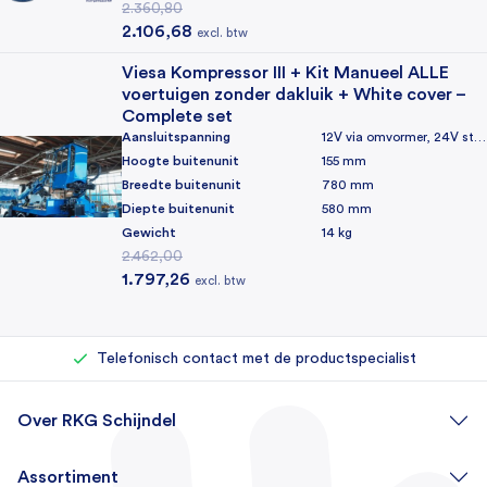
2.360,80
Oorspronkelijke prijs was: 2.360,80.
Huidige prijs is: 2.106,68.
2.106,68
excl. btw
Viesa Kompressor III + Kit Manueel ALLE
voertuigen zonder dakluik + White cover –
Complete set
Aansluitspanning
12V via omvormer, 24V standaard
Hoogte buitenunit
155 mm
Breedte buitenunit
780 mm
Diepte buitenunit
580 mm
Gewicht
14 kg
2.462,00
Oorspronkelijke prijs was: 2.462,00.
Huidige prijs is: 1.797,26.
1.797,26
excl. btw
Rechtstreeks bij de importeur kopen
Eigen reparatieafdeling (500+ reparaties per jaar)
Telefonisch contact met de productspecialist
Over RKG Schijndel
Assortiment