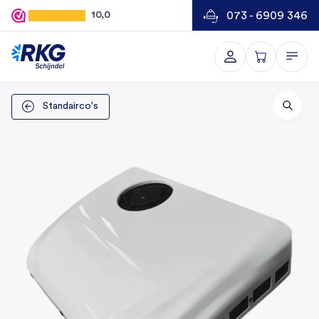
073 - 6909 346
10,0
Standairco's