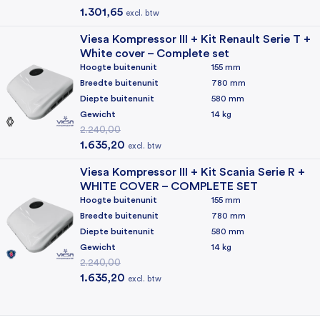
1.301,65
excl. btw
Viesa Kompressor III + Kit Renault Serie T +
White cover – Complete set
Hoogte buitenunit
155 mm
Breedte buitenunit
780 mm
Diepte buitenunit
580 mm
Gewicht
14 kg
2.240,00
Oorspronkelijke prijs was: 2.240,00.
Huidige prijs is: 1.635,20.
1.635,20
excl. btw
Viesa Kompressor III + Kit Scania Serie R +
WHITE COVER – COMPLETE SET
Hoogte buitenunit
155 mm
Breedte buitenunit
780 mm
Diepte buitenunit
580 mm
Gewicht
14 kg
2.240,00
Oorspronkelijke prijs was: 2.240,00.
Huidige prijs is: 1.635,20.
1.635,20
excl. btw
Rechtstreeks bij de importeur kopen
Eigen reparatieafdeling (500+ reparaties per jaar)