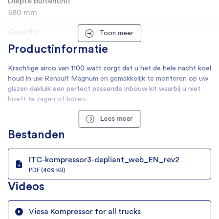
Diepte buitenunit
580 mm
Gewicht
Toon meer
14 kg
Productinformatie
SKU
Krachtige airco van 1100 watt zorgt dat u het de hele nacht koel
2941
houd in uw Renault Magnum en gemakkelijk te monteren op uw
glazen dakluik een perfect passende inbouw kit waarbij u niet
Merk
hoeft te zagen of boren.
Viesa
Lees meer
Verbruik
Bestanden
Aansluitspanning
12V via omvormer, 24V standaard
ITC-kompressor3-depliant_web_EN_rev2
PDF (409 KB)
Verbruik (kWh/24h)
Videos
12.3 Ah
Viesa Kompressor for all trucks
Eigenschappen