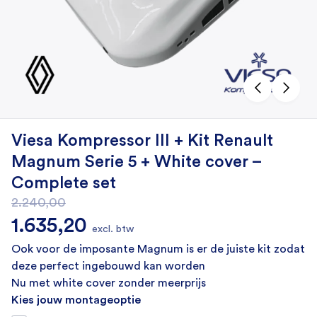
Viesa Kompressor III + Kit Renault
Magnum Serie 5 + White cover –
Complete set
2.240,00
Oorspronkelijke prijs was: 2.240,00.
Huidige prijs is: 1.635,20.
1.635,20
excl. btw
Ook voor de imposante Magnum is er de juiste kit zodat
deze perfect ingebouwd kan worden
Nu met white cover zonder meerprijs
Kies jouw montageoptie