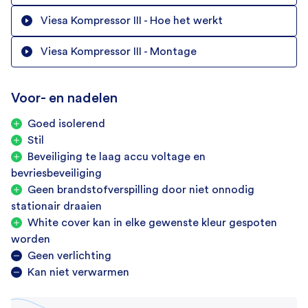
Binnenverlichting
Viesa Kompressor III - Hoe het werkt
Viesa Kompressor III - Montage
Koeling
Koelmechanisme
Voor- en nadelen
Compressor
Goed isolerend
Koelmiddel
Stil
R134a
Beveiliging te laag accu voltage en
Koelvermogen
bevriesbeveiliging
1100 Watt
Geen brandstofverspilling door niet onnodig
stationair draaien
Algemeen
White cover kan in elke gewenste kleur gespoten
worden
Voertuigtype
Geen verlichting
Vrachtwagens
Kan niet verwarmen
Garantie
2 jaar