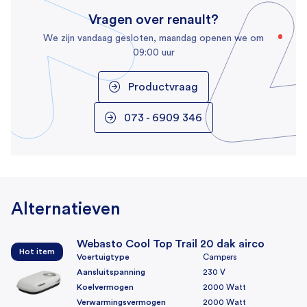
Vragen over renault?
Kleur
We zijn vandaag gesloten, maandag openen we om
Zwart
09:00 uur
Montage
Laten monteren, Zelf monteren (Enkel levering)
Productvraag
Afstandsbediening
073 - 6909 346
Meegeleverd in doos
Afstandbediening, Instructie boekje, Montageset,
White cover
Alternatieven
Webasto Cool Top Trail 20 dak airco
Hot item
Voertuigtype
Campers
Aansluitspanning
230 V
Koelvermogen
2000 Watt
Verwarmingsvermogen
2000 Watt