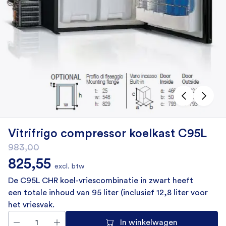
Vitrifrigo compressor koelkast C95L
983,00
Oorspronkelijke prijs was: 983,00.
Huidige prijs is: 825,55.
825,55
excl. btw
De
C95L CHR koel-vriescombinatie in zwart
heeft
een
totale inhoud van 95 liter
(inclusief
12,8 liter voor
het vriesvak.
In winkelwagen