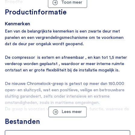
Breedte
Toon meer
485 mm
Productinformatie
Diepte
Kenmerken
473 mm
Een van de belangrijkste kenmerken is een zwarte deur met
panelen en een vergrendelingsmechanisme om te voorkomen
Gewicht
dat de deur per ongeluk wordt geopend.
22,3 kg
De
compressor is extern en afneembaar
, en kan tot
1,5 meter
EAN
verderop
worden geplaatst , waardoor er meer interne ruimte
8053670656420
ontstaat en er
grote flexibiliteit bij de installatie
mogelijk is.
Merk
De nieuwe Chromelock-greep is getest op meer dan 150.000
Vitrifrigo
open- en sluitcycli, wat een positieve, veilige en betrouwbare
sluiting garandeert, zelfs onder intensieve en extreme
Verbruik
omstandigheden, zoals in maritieme omgevingen.
De greep is voorzien van de Vent Position- functie, waarmee de
Aansluitspanning
Lees meer
deur op een kier kan worden gehouden wanneer deze niet in
12/24 Volt
Bestanden
gebruik is, waardoor schimmelvorming en onaangename geuren
worden voorkomen.
Energieverbruik