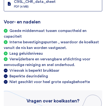
45 Watt
C95L_CHR_data_sheet
PDF (4 MB)
Eigenschappen
Binnenverlichting
Voor- en nadelen
LED
Goede middenmaat tussen compactheid en
Deksel/deur vergrendeling
capaciteit
Interne bevestigingspunten , waardoor de koelkast
vanuit de nis kan worden vastgezet.
Deur met omkeerbare opening
Laag geluidsniveau
Verwijderbare en vervangbare afdichting voor
eenvoudige reiniging en snel onderhoud.
Koeling
Vriesvak is beperkt bruikbaar
Koelmechanisme
Beperkte deurindeling
Compressor
Niet geschikt voor heel grote opslagbehoefte
Koelunit
Extern
Vragen over koelkasten?
Koelmiddel