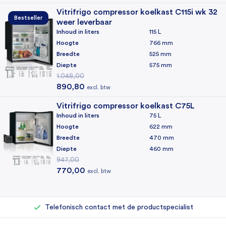
Vitrifrigo compressor koelkast C115i wk 32
Bestseller
weer leverbaar
Inhoud in liters
115 L
Hoogte
766 mm
Breedte
525 mm
Diepte
575 mm
1.048,00
Oorspronkelijke prijs was: 1.048,00.
Huidige prijs is: 890,80.
890,80
excl. btw
Vitrifrigo compressor koelkast C75L
Inhoud in liters
75 L
Hoogte
622 mm
Breedte
470 mm
Diepte
460 mm
947,00
Oorspronkelijke prijs was: 947,00.
Huidige prijs is: 770,00.
770,00
excl. btw
Rechtstreeks bij de importeur kopen
Eigen reparatieafdeling (500+ reparaties per jaar)
Telefonisch contact met de productspecialist