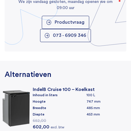
We zijn vandaag gesloten, maandag openen we om
R600a
09:00 uur
Algemeen
Productvraag
Garantie
073 - 6909 346
2 jaar
Voertuigtype
Campers, Caravans
Alternatieven
IndelB Cruise 100 – Koelkast
Inhoud in liters
100 L
Hoogte
747 mm
Breedte
485 mm
Diepte
453 mm
652,00
Oorspronkelijke prijs was: 652,00.
Huidige prijs is: 602,00.
602,00
excl. btw