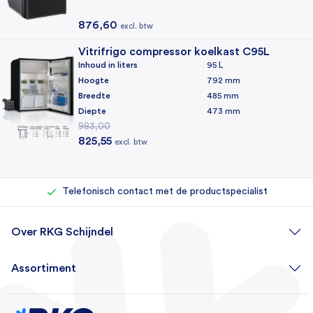
CE, E-Mark, EMC
876,60
excl. btw
Garantie
Vitrifrigo compressor koelkast C95L
2 jaar
Inhoud in liters
95 L
Hoogte
792 mm
Kleur
Breedte
485 mm
Zwart
Diepte
473 mm
983,00
Klimaatklasse
Oorspronkelijke prijs was: 983,00.
Huidige prijs is: 825,55.
825,55
excl. btw
T
Rechtstreeks bij de importeur kopen
Voertuigtype
Eigen reparatieafdeling (500+ reparaties per jaar)
Campers, Caravans
Telefonisch contact met de productspecialist
Over RKG Schijndel
Assortiment