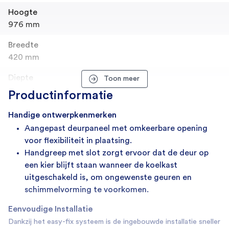
Hoogte
976 mm
Breedte
420 mm
Diepte
Toon meer
440 mm
Productinformatie
Gewicht
Handige ontwerpkenmerken
22.5 kg
Aangepast deurpaneel met omkeerbare opening
voor flexibiliteit in plaatsing.
SKU
Handgreep met slot zorgt ervoor dat de deur op
4285
een kier blijft staan wanneer de koelkast
EAN
uitgeschakeld is, om ongewenste geuren en
8056040795712
schimmelvorming te voorkomen.
Merk
Eenvoudige Installatie
IndelB
Dankzij het easy-fix systeem is de ingebouwde installatie sneller