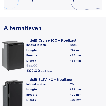
Deur met omkeerbare opening
Bediening
Alternatieven
Digitale display, Digitale thermostaat
IndelB Cruise 100 – Koelkast
Koeling
Inhoud in liters
100 L
Koelmechanisme
Hoogte
747 mm
Compressor
Breedte
485 mm
Diepte
453 mm
Koelmiddel
652,00
Oorspronkelijke prijs was: 652,00.
Huidige prijs is: 602,00.
R600a
602,00
excl. btw
Koelunit
IndelB SLIM 70 – Koelkast
Inhoud in liters
70 L
Intern
Hoogte
822 mm
Breedte
420 mm
Algemeen
Diepte
400 mm
Certificeringen