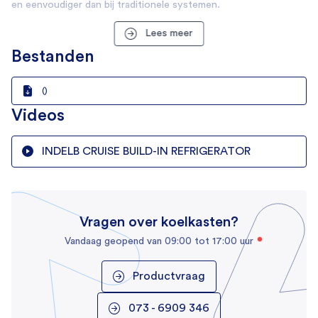
en eenvoudiger dan bij traditionele systemen.
Verbruik
Lees meer
Aansluitspanning
Bestanden
12/24 Volt
Energieverbruik
()
38 Watt
Videos
Verbruik (kWh/24h)
INDELB CRUISE BUILD-IN REFRIGERATOR
0.340
Temperatuurbereik
+10°C tot -20°C
Vragen over koelkasten?
Eigenschappen
Vandaag geopend van 09:00 tot 17:00 uur
Binnenverlichting
Productvraag
Deksel/deur vergrendeling
073 - 6909 346