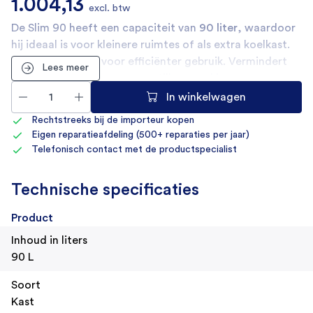
1.004,13
excl. btw
De Slim 90 heeft een capaciteit van
90 liter
, waardoor
hij ideaal is voor kleinere ruimtes of als extra koelkast.
Bespaart energie voor efficiënter gebruik. Vermindert
Lees meer
het geluidsniveau voor een stillere werking.
In winkelwagen
Rechtstreeks bij de importeur kopen
Eigen reparatieafdeling (500+ reparaties per jaar)
Telefonisch contact met de productspecialist
Technische specificaties
Product
Inhoud in liters
90 L
Soort
Kast